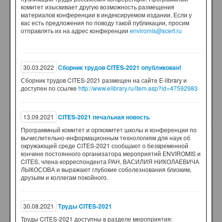
комитет изыскивает другую возможность размещения
материалов конференции в индексируемом издании. Если у
вас есть предложения по поводу такой публикации, просим
отправлять их на адрес конференции
enviromis@scert.ru
30.03.2022
Сборник трудов CITES-2021 опубликован!
Сборник трудов CITES-2021 размещен на сайте E-library и
доступен по ссылке
http://www.elibrary.ru/item.asp?id=47592983
13.09.2021
CITES-2021 печальная новость
Программный комитет и оргкомитет школы и конференции по
вычислительно-информационным технологиям для наук об
окружающей среде CITES-2021 сообщают о безвременной
кончине постоянного организатора мероприятий ENVIROMIS и
CITES, члена-корреспондента РАН, ВАСИЛИЯ НИКОЛАЕВИЧА
ЛЫКОСОВА и выражают глубокие соболезнования близким,
друзьям и коллегам покойного.
30.08.2021
Труды CITES-2021
Труды CITES-2021 доступны в разделе мероприятия: