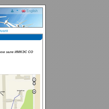
English
вания
вом зале ИМКЭС СО