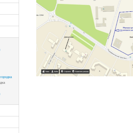
и
мгородка
дка
и