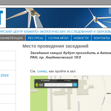
рский центр климато-экологических исследований и образо
КОНФЕРЕНЦИИ
РЕСУРСЫ
СО РНК МГБП
НОВОСТИ
КОНТАКТЫ
Место проведения заседаний
Заседания секций будут проходить в Акто
РАН, пр. Академический 10/3
См.
схему
, как пройти в зал.
-2024