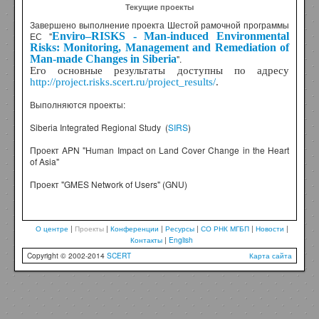
Текущие проекты
Завершено выполнение проекта Шестой рамочной программы
ЕС "
Enviro–RISKS
-
Man-induced Environmental
Risks: Monitoring, Management and Remediation of
Man-made Changes in
Siberia
".
Его основные результаты доступны по адресу
http://project.risks.scert.ru/project_results/
.
Выполняются проекты:
Siberia Integrated Regional Study (
SIRS
)
Проект APN "Human Impact on Land Cover Change in the Heart
of Asia"
Проект "GMES Network of Users" (GNU)
О центре
|
Проекты
|
Конференции
|
Ресурсы
|
СО РНК МГБП
|
Новости
|
Контакты
|
English
Copyright © 2002-2014
SCERT
Карта сайта