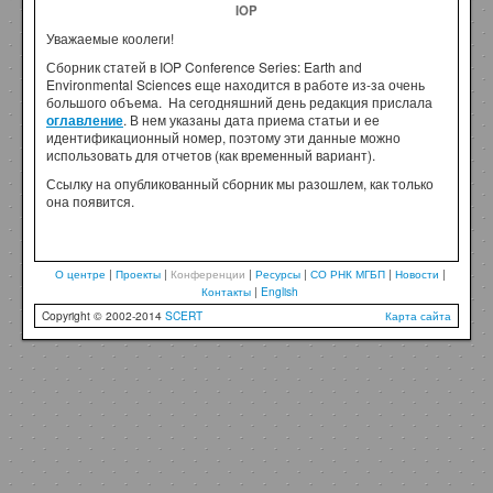
IOP
Уважаемые коолеги!
Сборник статей в IOP Conference Series: Earth and
Environmental Sciences еще находится в работе из-за очень
большого объема. На сегодняшний день редакция прислала
оглавление
. В нем указаны дата приема статьи и ее
идентификационный номер, поэтому эти данные можно
использовать для отчетов (как временный вариант).
Ссылку на опубликованный сборник мы разошлем, как только
она появится.
О центре
|
Проекты
|
Конференции
|
Ресурсы
|
СО РНК МГБП
|
Новости
|
Контакты
|
English
Copyright © 2002-2014
SCERT
Карта сайта