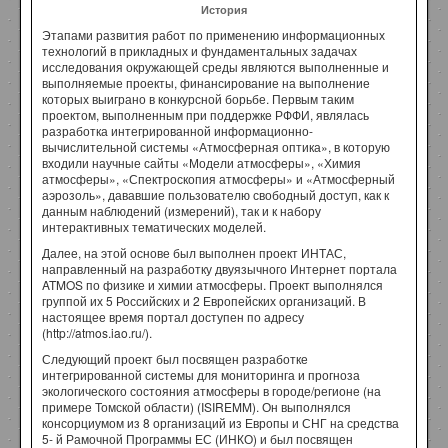
История
Этапами развития работ по применению информационных
технологий в прикладных и фундаментальных задачах
исследования окружающей среды являются выполненные и
выполняемые проекты, финансирование на выполнение
которых выиграно в конкурсной борьбе. Первым таким
проектом, выполненным при поддержке РФФИ, являлась
разработка интегрированной информационно-
вычислительной системы «Атмосферная оптика», в которую
входили научные сайты «Модели атмосферы», «Химия
атмосферы», «Спектроскопия атмосферы» и «Атмосферный
аэрозоль», дававшие пользователю свободный доступ, как к
данным наблюдений (измерений), так и к набору
интерактивных тематических моделей.
Далее, на этой основе был выполнен проект ИНТАС,
направленный на разработку двуязычного Интернет портала
ATMOS по физике и химии атмосферы. Проект выполнялся
группой их 5 Российских и 2 Европейских организаций. В
настоящее время портал доступен по адресу
(http://atmos.iao.ru/).
Следующий проект был посвящен разработке
интегрированной системы для мониторинга и прогноза
экологического состояния атмосферы в городе/регионе (на
примере Томской области) (ISIREMM). Он выполнялся
консорциумом из 8 организаций из Европы и СНГ на средства
5- й Рамочной Программы ЕС (ИНКО) и был посвящен