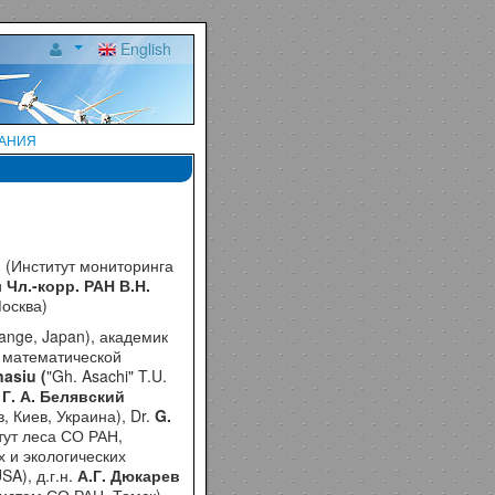
English
вания
в
(
Институт мониторинга
и
Чл.-корр. РАН В.Н.
осква)
hange, Japan), академик
 математической
anasiu
(
"Gh. Asachi" T.U.
Г
.
А
.
Белявский
в
,
Киев
,
Украина
), Dr.
G.
тут
леса
СО
РАН
,
х
и
экологических
USA),
д
.
г
.
н
.
А
.
Г
.
Дюкарев