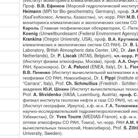
(
Институт
мониторинга
климатических
и
экологических
с
Проф
.
В
.
В
.
Ефимов
(
Морской
гидрологический
институ
Heimann
(MPI for Bio-geochemistry, Germany),
п
роф
.
Э.
(КазГеоКосмос, Алматы, Казахстан),
чл
.-
корр
.
РАН
М.В.
мониторинга климатических и экологических систем СО 
Кароль
(Главная геофизическая обсерватория, С.-Пете
Koenig
(
Umweltbundesamt
(
Federal
Environment
Agency
Krankina
(
Oregon
University
,
USA
),
проф.
В.А. Крутико
климатических и экологических систем СО РАН),
Dr
.
B
.
Laboratory
,
British
Atmospheric
data
Center
,
UK
),
Dr
.
Jan
Netherlands
),
Dr
.
P
.
Liscak
(
INTAS
,
Belgium
),
ч
л.-корр. 
(Институт физики атмосферы, Москва), проф.
А.А. Ону
РАН, Красноярск),
Dr
.
A
.
Palucci
(
ENEA
,
Italy
),
Dr
.
L
.
Fio
В.В. Пененко
(Институт вычислительной математики и 
геофизики СО РАН, Новосибирск),
Dr
.
I
.
Pippi
(
Institute
o
“
Carrara
”,
Italy
),
Prof
.
Ch
.
Schmullius
(
Friedrich
-
Schiller
-
а
кадемик
Ю.И. Шокин
(Институт вычислительных технол
Prof
.
A
.
Shvidenko
(
IIASA
,
Luxemburg
,
Austria
),
п
роф. С
филиал института геологии нефти и газа СО РАН), ч
л.-
(Институт географии, Иркутск),
к.ф.-м.н.
Г.А. Толкачев
научно-исследовательский гидрометеорологический инс
Узбекистан),
Dr
.
Yves
Tourre
(
MEDIAS
-
France
),
к.ф.-м.н.
оптики атмосферы СО РАН
, Томск), ч
л.-корр. РАН
А.М. 
вычислительных технологий, Новосибирск),
Prof
.
S
.
Zili
University
,
Sweden
).