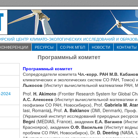
рский центр климато-экологических исследований и образо
КОНФЕРЕНЦИИ
РЕСУРСЫ
СО РНК МГБП
НОВОСТИ
КОНТАКТЫ
Программный комитет
Программный комитет
Сопредседатели комитета
Чл.-корр. РАН М.В. Кабано
климатических и экологических систем СО РАН, Томск
) 
Лыкосов
(Институт вычислительной математики РАН, М
-2024
Prof.
H.
Akimoto
(Frontier Research System for Global C
А.С. Алексеев
(Институт вычислительной математики и
геофизики СО РАН, Новосибирск), Prof.
Gabriela M. At
Iasi, Romania
)
,
Prof.
A. Baklanov
(DMI, Denmark),
Проф
.
(
Украинский
институт
исследований
природных
ресурсо
Begni
(MEDIAS, France),
академик
Е
.
А
.
Ваганов
(
Инсти
Красноярск
),
а
кадемик
О
.
Ф
.
Васильев
(
Институт
водны
проблем
СО
РАН
,
Новосибирск
), Dr.
D. Deering
(NASA, 