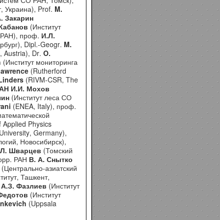
истем
СО
РАН
,
Томск
),
т
,
Украина
), Prof.
M.
А. Закарин
 Кабанов
(Институт
РАН), п
роф.
И.Л.
рбург),
Dipl
.-
Geogr
.
M
.
),
Austria
),
Dr
.
O
.
в
(Институт мониторинга
Lawrence
(
Rutherford
Linders
(
RIVM
-
CSR
,
The
РАН И.И. Мохов
чин
(Институт леса СО
rani
(
ENEA
,
Italy
), п
роф.
математической
f
Applied
Physics
University
,
Germany
),
огий, Новосибирск),
.Л. Шварцев
(Томский
корр. РАН
В. А. Снытко
а
(Центрально-азиатский
титут, Ташкент,
А.З. Фазлиев
(
Институт
Федотов
(Институт
tinkevich
(
Uppsala