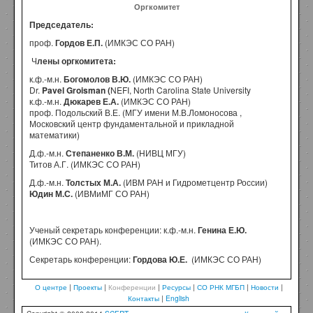
Оргкомитет
Председатель:
проф.
Гордов Е.П.
(ИМКЭС СО РАН)
Ч
лены оргкомитета:
к.ф.-м.н.
Богомолов В.Ю.
(ИМКЭС СО РАН)
Dr.
Pavel Groisman
(
NEFI, North Carolina State University
к.ф.-м.н.
Дюкарев Е.А.
(ИМКЭС СО РАН)
проф. Подольский В.Е. (МГУ имени М.В.Ломоносова ,
Московский центр фундаментальной и прикладной
математики)
Д.ф.-м.н.
Степаненко В.М.
(НИВЦ МГУ)
Титов А.Г. (ИМКЭС СО РАН)
Д.ф.-м.н.
Толстых М.А.
(ИВМ РАН и Гидрометцентр России)
Юдин М.С.
(ИВМиМГ СО РАН)
Ученый секретарь конференции: к.ф.-м.н.
Генина Е.Ю.
(ИМКЭС СО РАН).
Секретарь конференции:
Гордова Ю.Е.
(ИМКЭС СО РАН)
О центре
|
Проекты
|
Конференции
|
Ресурсы
|
СО РНК МГБП
|
Новости
|
Контакты
|
English