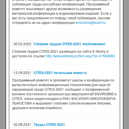
публикации труды российских конференций. Программный
комитет изыскивает другую возможность размещения
материалов конференции в индексируемом издании. Если у
вас есть предложения по поводу такой публикации, просим
отправлять их на адрес конференции
enviromis@scert.ru
30.03.2022
Сборник трудов CITES-2021 опубликован!
Сборник трудов CITES-2021 размещен на сайте E-library и
доступен по ссылке
http://www.elibrary.ru/item.asp?id=47592983
13.09.2021
CITES-2021 печальная новость
Программный комитет и оргкомитет школы и конференции по
вычислительно-информационным технологиям для наук об
окружающей среде CITES-2021 сообщают о безвременной
кончине постоянного организатора мероприятий ENVIROMIS и
CITES, члена-корреспондента РАН, ВАСИЛИЯ НИКОЛАЕВИЧА
ЛЫКОСОВА и выражают глубокие соболезнования близким,
друзьям и коллегам покойного.
30.08.2021
Труды CITES-2021